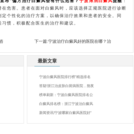
开宣布”偏方治疗白癜风会有什么危害？
宁波博润白癜风
提
醒
：
潜在危害。患者在面对白癜风时，应该选择正规医院进行诊断
制定个性化的治疗方案，以确保治疗效果和患者的安全。同
活习惯，积极配合医生的治疗和建议。
咨
下一篇:
宁波治疗白癜风好的医院在哪？治
最新文章
宁波白癜风医院排行榜“精选排名
答疑!浙江治皮肤白斑病医院，熬夜
榜单刷新：宁波白癜风医院排名公
白癜风排名榜：浙江宁波治白癜风
新闻资讯!宁波哪家白癜风医院好“