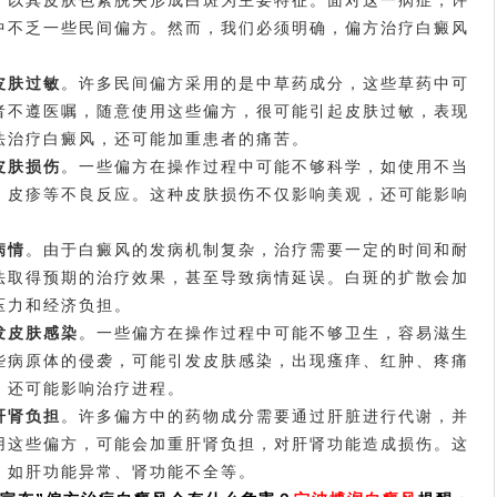
以其皮肤色素脱失形成白斑为主要特征。面对这一病症，许
中不乏一些民间偏方。然而，我们必须明确，偏方治疗白癜风
皮肤过敏
。许多民间偏方采用的是中草药成分，这些草药中可
者不遵医嘱，随意使用这些偏方，很可能引起皮肤过敏，表现
法治疗白癜风，还可能加重患者的痛苦。
皮肤损伤
。一些偏方在操作过程中可能不够科学，如使用不当
、皮疹等不良反应。这种皮肤损伤不仅影响美观，还可能影响
病情
。由于白癜风的发病机制复杂，治疗需要一定的时间和耐
法取得预期的治疗效果，甚至导致病情延误。白斑的扩散会加
压力和经济负担。
发皮肤感染
。一些偏方在操作过程中可能不够卫生，容易滋生
些病原体的侵袭，可能引发皮肤感染，出现瘙痒、红肿、疼痛
，还可能影响治疗进程。
肝肾负担
。许多偏方中的药物成分需要通过肝脏进行代谢，并
用这些偏方，可能会加重肝肾负担，对肝肾功能造成损伤。这
，如肝功能异常、肾功能不全等。