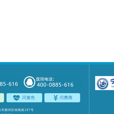
市鄞州区锦寓路197号